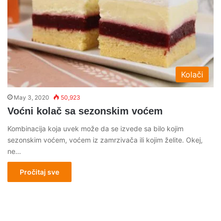
Kolači
May 3, 2020
50,923
Voćni kolač sa sezonskim voćem
Kombinacija koja uvek može da se izvede sa bilo kojim
sezonskim voćem, voćem iz zamrzivača ili kojim želite. Okej,
ne…
Pročitaj sve