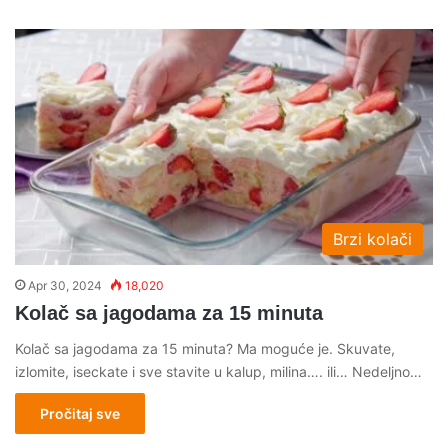
Brzi kolači
Apr 30, 2024
18,020
Kolač sa jagodama za 15 minuta
Kolač sa jagodama za 15 minuta? Ma moguće je. Skuvate,
izlomite, iseckate i sve stavite u kalup, milina…. ili… Nedeljno…
Pročitaj sve