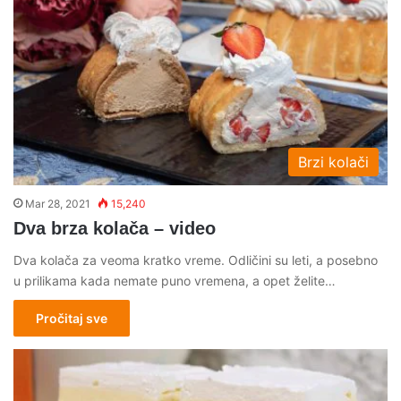
Brzi kolači
Mar 28, 2021
15,240
Dva brza kolača – video
Dva kolača za veoma kratko vreme. Odličini su leti, a posebno
u prilikama kada nemate puno vremena, a opet želite…
Pročitaj sve