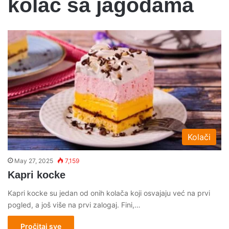
kolac sa jagodama
Kolači
May 27, 2025
7,159
Kapri kocke
Kapri kocke su jedan od onih kolača koji osvajaju već na prvi
pogled, a još više na prvi zalogaj. Fini,…
Pročitaj sve