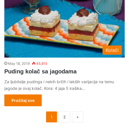
Kolači
May 18, 2019
45,915
Puding kolač sa jagodama
Za ljubitelje pudinga i nekih bržih i lakših varijacija na temu
jagode je ovaj kolač. Kora: 4 jaja 5 kašika…
Pročitaj sve
1
2
»