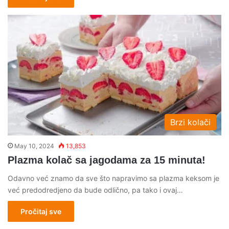
Brzi kolači
May 10, 2024
13,853
Plazma kolač sa jagodama za 15 minuta!
Odavno već znamo da sve što napravimo sa plazma keksom je
već predodredjeno da bude odlično, pa tako i ovaj…
Pročitaj sve