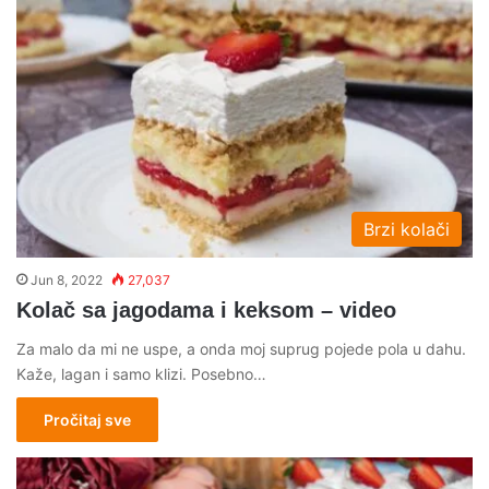
Brzi kolači
Jun 8, 2022
27,037
Kolač sa jagodama i keksom – video
Za malo da mi ne uspe, a onda moj suprug pojede pola u dahu.
Kaže, lagan i samo klizi. Posebno…
Pročitaj sve