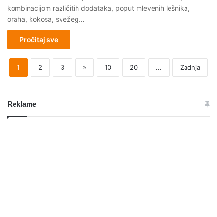
kombinacijom različitih dodataka, poput mlevenih lešnika,
oraha, kokosa, svežeg…
Pročitaj sve
1
2
3
»
10
20
...
Zadnja
Reklame