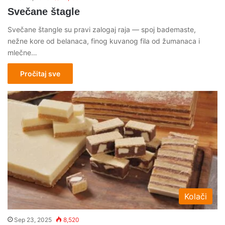
Svečane štagle
Svečane štangle su pravi zalogaj raja — spoj bademaste,
nežne kore od belanaca, finog kuvanog fila od žumanaca i
mlečne…
Pročitaj sve
Kolači
Sep 23, 2025
8,520