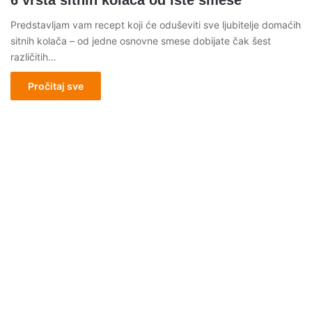
6 vrsta sitnih kolača od iste smese
Predstavljam vam recept koji će oduševiti sve ljubitelje domaćih
sitnih kolača – od jedne osnovne smese dobijate čak šest
različitih…
Pročitaj sve