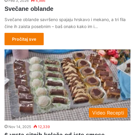
Feb 3, 2026
4,986
Svečane oblande
Svečane oblande savršeno spajaju hrskavo i mekano, a tri fila
čine ih zaista posebnim – baš onako kako im i…
Pročitaj sve
Video Recepti
Nov 14, 2025
12,339