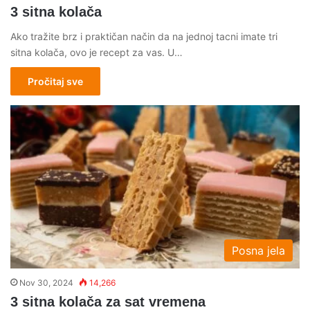
3 sitna kolača
Ako tražite brz i praktičan način da na jednoj tacni imate tri
sitna kolača, ovo je recept za vas. U…
Pročitaj sve
Posna jela
Nov 30, 2024
14,266
3 sitna kolača za sat vremena