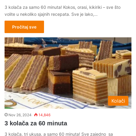
3 kolača za samo 60 minuta! Kokos, orasi, kikiriki – sve što
volite u nekoliko sjajnih recepata. Sve je lako,…
Pročitaj sve
Kolači
Nov 26, 2024
14,846
3 kolača za 60 minuta
3 kolača, tri ukusa, a samo 60 minuta! Sve zajedno sa