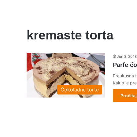
kremaste torta
Jun 8, 2018
Parfe čo
Preukusna t
Kalup je pr
Čokoladne torte
Pročitaj