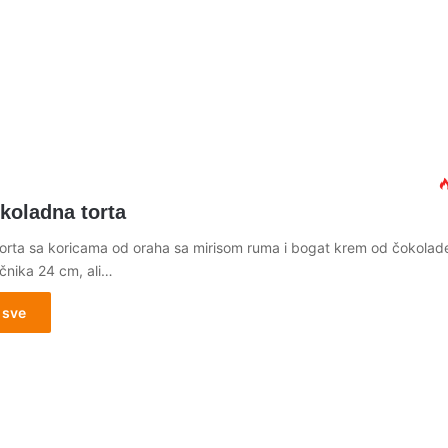
koladna torta
orta sa koricama od oraha sa mirisom ruma i bogat krem od čokolad
ečnika 24 cm, ali…
 sve