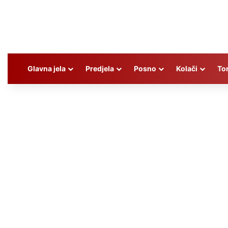
Glavna jela
Predjela
Posno
Kolači
To