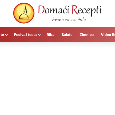
rte
Peciva i testa
Riba
Salate
Zimnica
Video R