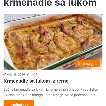
krmenadle sa lukom
Glavna jela
May 28, 2026
1,806
Krmenadle sa lukom iz rerne
Sočne krmenadle sa lukom iz rerne su pravi izbor kada želite
ukusan ručak bez mnogo komplikacije. Meso pečeno u rerni…
Pročitaj sve