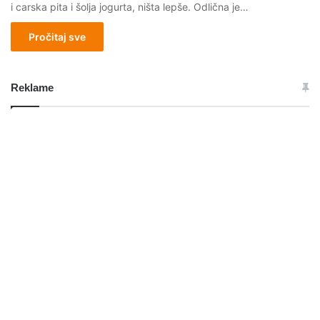
i carska pita i šolja jogurta, ništa lepše. Odlična je…
Pročitaj sve
Reklame