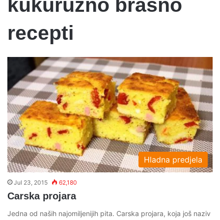
kukuruzno brasno
recepti
Hladna predjela
Jul 23, 2015
62,180
Carska projara
Jedna od naših najomiljenijih pita. Carska projara, koja još naziv