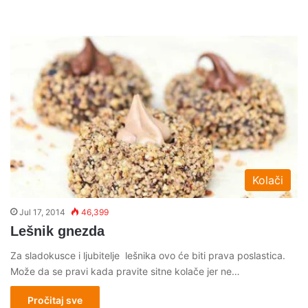
Kolači
Jul 17, 2014
46,399
Lešnik gnezda
Za sladokusce i ljubitelje lešnika ovo će biti prava poslastica.
Može da se pravi kada pravite sitne kolače jer ne…
Pročitaj sve