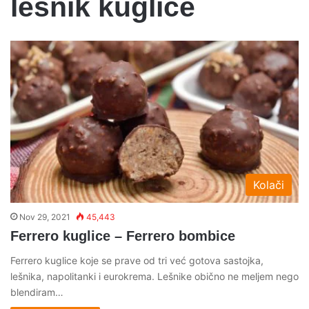
lesnik kuglice
Kolači
Nov 29, 2021
45,443
Ferrero kuglice – Ferrero bombice
Ferrero kuglice koje se prave od tri već gotova sastojka,
lešnika, napolitanki i eurokrema. Lešnike obično ne meljem nego
blendiram…