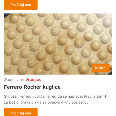
Pročitaj sve
Kolači
Jan 9, 2016
40,345
Ferrero Rocher kuglice
Stigoše i Ferrero kuglice na red da se naprave. Pravila sam ih
za Božić, prava prilika za ovakvu divnu poslasticu.…
Pročitaj sve