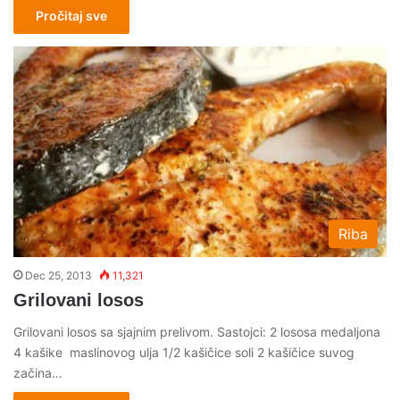
Pročitaj sve
Riba
Dec 25, 2013
11,321
Grilovani losos
Grilovani losos sa sjajnim prelivom. Sastojci: 2 lososa medaljona
4 kašike maslinovog ulja 1/2 kašičice soli 2 kašičice suvog
začina…