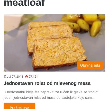
meatloaf
Glavna jela
Jul 27, 2018
27,421
Jednostavan rolat od mlevenog mesa
U nedostatku ideje šta napraviti za ručak iz glave se “rodio”
jedan jednostavan rolat od mesa od sastojaka koje sam…
Pročitaj sve