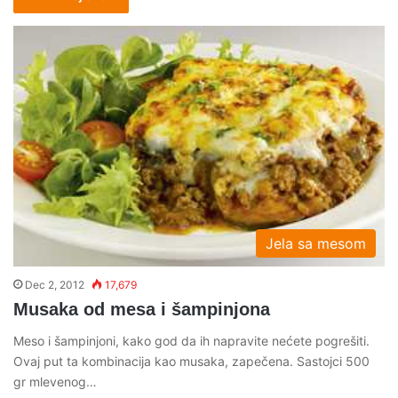
Jela sa mesom
Dec 2, 2012
17,679
Musaka od mesa i šampinjona
Meso i šampinjoni, kako god da ih napravite nećete pogrešiti.
Ovaj put ta kombinacija kao musaka, zapečena. Sastojci 500
gr mlevenog…