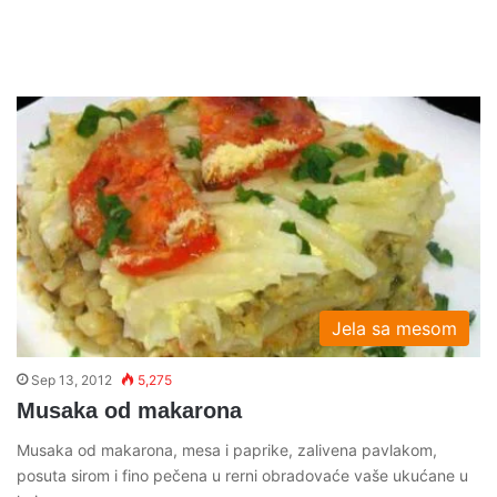
Jela sa mesom
Sep 13, 2012
5,275
Musaka od makarona
Musaka od makarona, mesa i paprike, zalivena pavlakom,
posuta sirom i fino pečena u rerni obradovaće vaše ukućane u