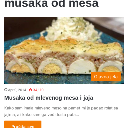
musaka od mesa
Glavna jela
Apr 9, 2014
34,110
Musaka od mlevenog mesa i jaja
Kako sam imala mleveno meso na pamet mi je padao rolat sa
jajima, ali kako sam ga već dosta puta…
Pročitaj sve