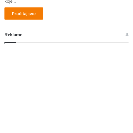
koje…
Pročitaj sve
Reklame