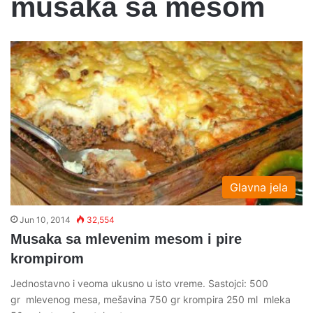
musaka sa mesom
Glavna jela
Jun 10, 2014
32,554
Musaka sa mlevenim mesom i pire
krompirom
Jednostavno i veoma ukusno u isto vreme. Sastojci: 500
gr mlevenog mesa, mešavina 750 gr krompira 250 ml mleka