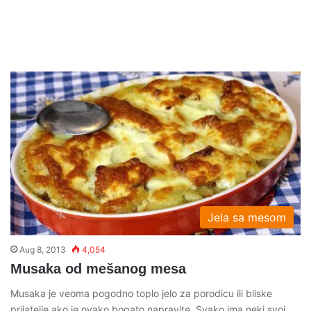
Jela sa mesom
Aug 8, 2013
4,054
Musaka od mešanog mesa
Musaka je veoma pogodno toplo jelo za porodicu ili bliske
prijatelje ako je ovako bogato napravite. Svako ima neki svoj…