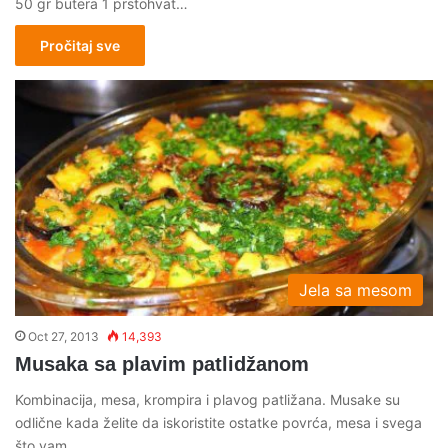
50 gr butera 1 prstohvat…
Pročitaj sve
Jela sa mesom
Oct 27, 2013
14,393
Musaka sa plavim patlidžanom
Kombinacija, mesa, krompira i plavog patližana. Musake su
odlične kada želite da iskoristite ostatke povrća, mesa i svega
što vam…