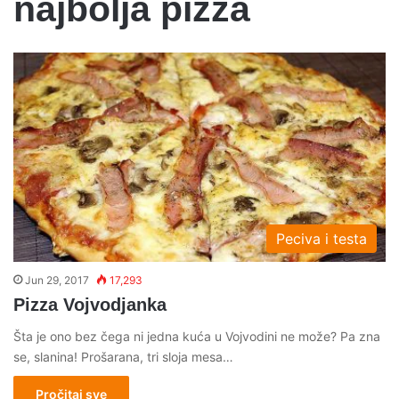
najbolja pizza
Peciva i testa
Jun 29, 2017
17,293
Pizza Vojvodjanka
Šta je ono bez čega ni jedna kuća u Vojvodini ne može? Pa zna
se, slanina! Prošarana, tri sloja mesa…
Pročitaj sve