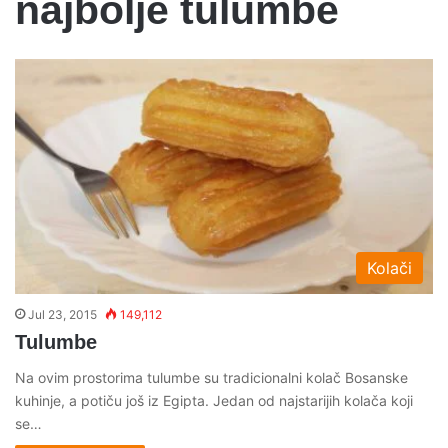
najbolje tulumbe
Kolači
Jul 23, 2015
149,112
Tulumbe
Na ovim prostorima tulumbe su tradicionalni kolač Bosanske
kuhinje, a potiču još iz Egipta. Jedan od najstarijih kolača koji
se…