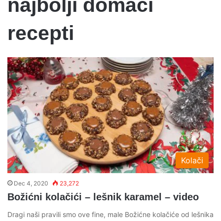
najbolji domaci
recepti
Kolači
Dec 4, 2020
23,272
Božićni kolačići – lešnik karamel – video
Dragi naši pravili smo ove fine, male Božićne kolačiće od lešnika