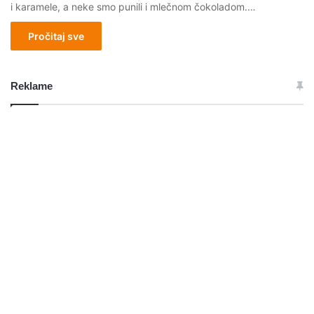
i karamele, a neke smo punili i mlečnom čokoladom.…
Pročitaj sve
Reklame