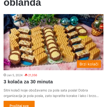
oblanda
Brzi kolači
Jan 5, 2024
21,356
3 kolača za 30 minuta
Sitni kolači koje obožavamo za pola sata posla! Dobra
organizacija je pola posla, zato ispratite korake i lako i brzo…
Pročitaj sve