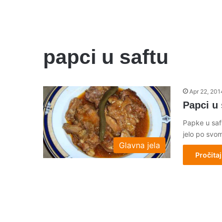
papci u saftu
Apr 22, 201
Papci u 
Papke u saf
jelo po svo
Glavna jela
Pročitaj