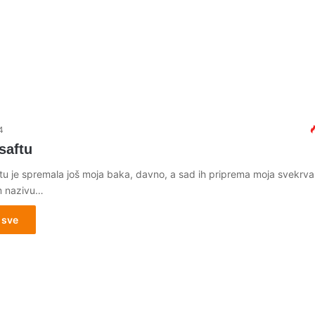
4
saftu
tu je spremala još moja baka, davno, a sad ih priprema moja svekrv
m nazivu…
 sve