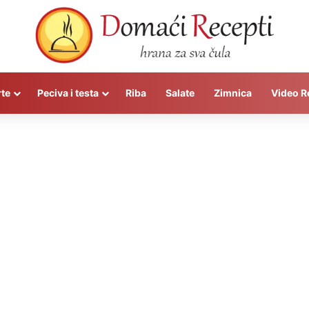
rte
Peciva i testa
Riba
Salate
Zimnica
Video R