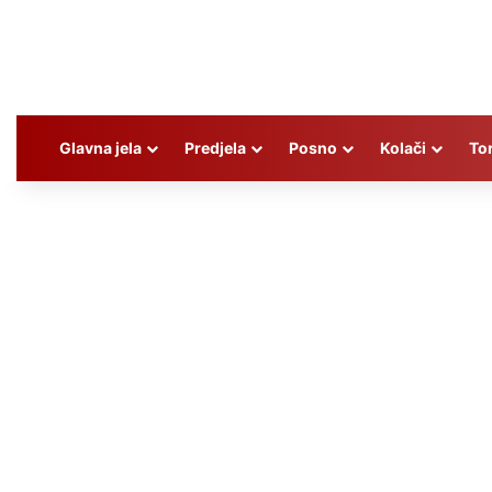
Glavna jela
Predjela
Posno
Kolači
To