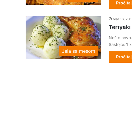
Pročitaj
Mar 16, 20
Teriyaki
Nešto novo.
Sastojci: 1 
Jela sa mesom
Pročitaj