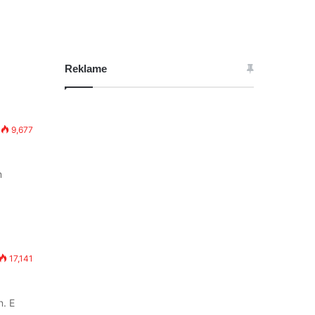
Reklame
9,677
m
17,141
n. E