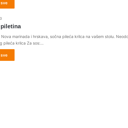
 sve
13
 piletina
 Nova marinada i hrskava, sočna pileća krilca na vašem stolu. Neodol
kg pileća krilca Za sos:…
 sve