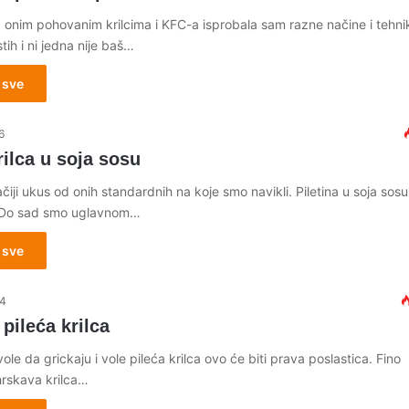
a onim pohovanim krilcima i KFC-a isprobala sam razne načine i tehni
tih i ni jedna nije baš…
 sve
6
rilca u soja sosu
iji ukus od onih standardnih na koje smo navikli. Piletina u soja sosu,
 Do sad smo uglavnom…
 sve
14
pileća krilca
vole da grickaju i vole pileća krilca ovo će biti prava poslastica. Fino
hrskava krilca…