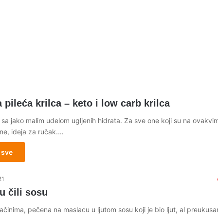
 pileća krilca – keto i low carb krilca
a sa jako malim udelom ugljenih hidrata. Za sve one koji su na ovakvi
ne, ideja za ručak.…
 sve
21
 u čili sosu
začinima, pečena na maslacu u ljutom sosu koji je bio ljut, al preukusa