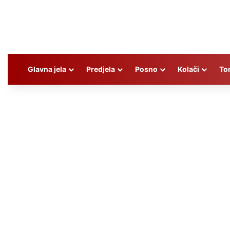
Glavna jela
Predjela
Posno
Kolači
To