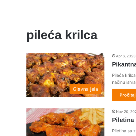
pileća krilca
Apr 6, 2023
Pikantna
Pileća krilc
načinu ishra
Glavna jela
Pročitaj
Nov 20, 20
Piletina
Piletina sa 