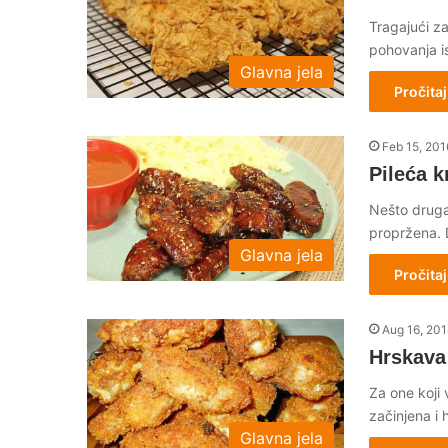
Tragajući z
pohovanja is
Glavna jela
Pročitaj
Feb 15, 201
Pileća k
Nešto drugač
propržena.
Glavna jela
Pročitaj
Aug 16, 20
Hrskava 
Za one koji 
začinjena i 
Glavna jela