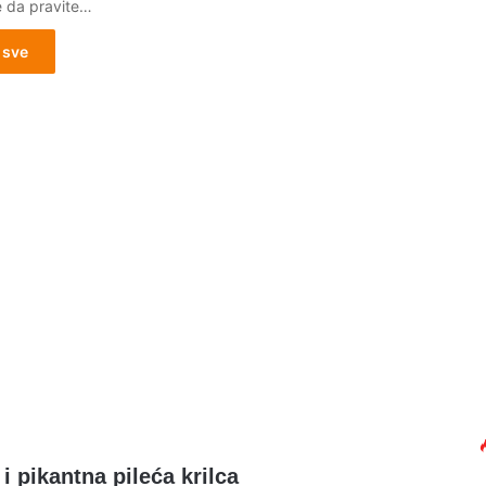
 da pravite…
 sve
0
i pikantna pileća krilca