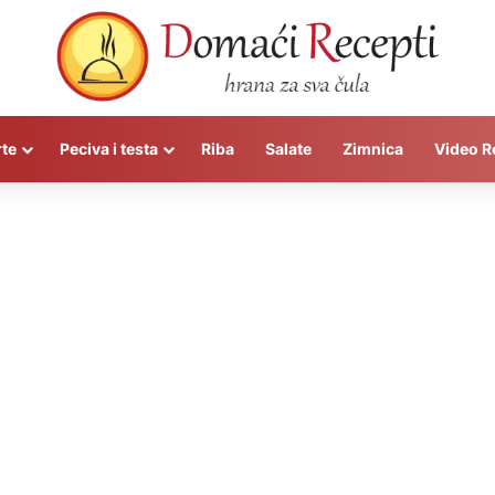
rte
Peciva i testa
Riba
Salate
Zimnica
Video R