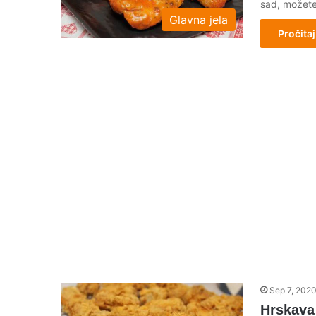
sad, možete
Glavna jela
Pročitaj
Sep 7, 202
Hrskava 