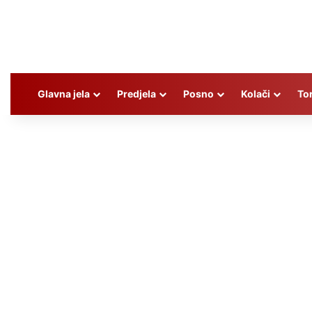
Glavna jela
Predjela
Posno
Kolači
To