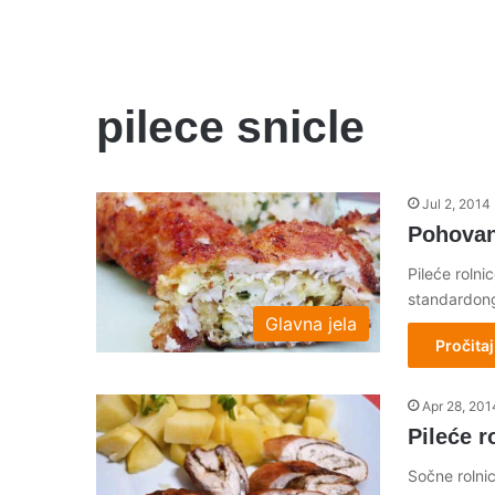
pilece snicle
Jul 2, 2014
Pohovan
Pileće roln
standardong
Glavna jela
Pročitaj
Apr 28, 201
Pileće r
Sočne rolnic