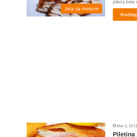
pileća bela
Jela sa mesom
Pročitaj
Mar 3, 201
Piletina