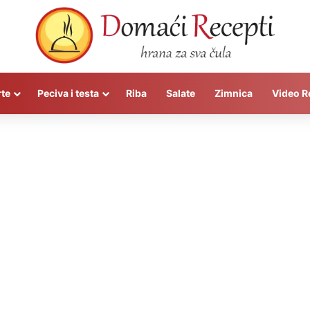
rte
Peciva i testa
Riba
Salate
Zimnica
Video R