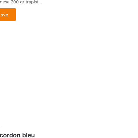
 mesa 200 gr trapist…
 sve
3
 cordon bleu