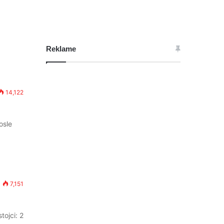
Reklame
14,122
osle
7,151
tojci: 2