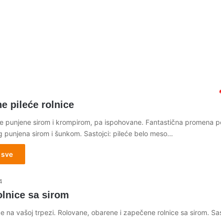
e pileće rolnice
ice punjene sirom i krompirom, pa ispohovane. Fantastična promena p
 punjena sirom i šunkom. Sastojci: pileće belo meso…
 sve
4
olnice sa sirom
e na vašoj trpezi. Rolovane, obarene i zapečene rolnice sa sirom. Sas