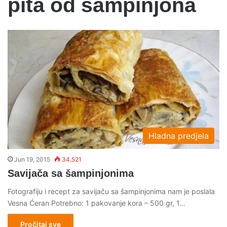
pita od šampinjona
Hladna predjela
Jun 19, 2015
34,521
Savijača sa šampinjonima
Fotografiju i recept za savijaču sa šampinjonima nam je poslala
Vesna Ćeran Potrebno: 1 pakovanje kora – 500 gr, 1…
Pročitaj sve