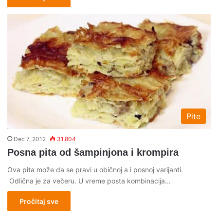
Pite
Dec 7, 2012
31,804
Posna pita od šampinjona i krompira
Ova pita može da se pravi u običnoj a i posnoj varijanti.
Odlična je za večeru. U vreme posta kombinacija…
Pročitaj sve