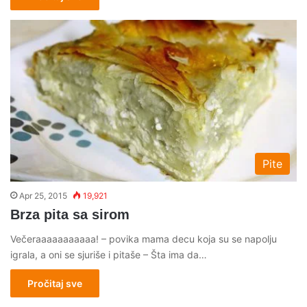
Pite
Apr 25, 2015
19,921
Brza pita sa sirom
Večeraaaaaaaaaaa! – povika mama decu koja su se napolju
igrala, a oni se sjuriše i pitaše – Šta ima da…
Pročitaj sve