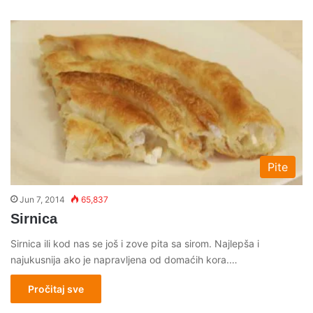
Pite
Jun 7, 2014
65,837
Sirnica
Sirnica ili kod nas se još i zove pita sa sirom. Najlepša i
najukusnija ako je napravljena od domaćih kora.…
Pročitaj sve