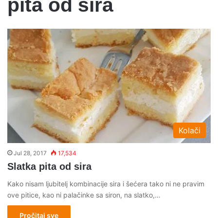
pita od sira
Kolači
Jul 28, 2017
17,534
Slatka pita od sira
Kako nisam ljubitelj kombinacije sira i šećera tako ni ne pravim
ove pitice, kao ni palačinke sa siron, na slatko,…
Pročitaj sve