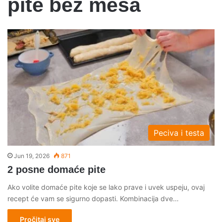
pite bez mesa
Peciva i testa
Jun 19, 2026
871
2 posne domaće pite
Ako volite domaće pite koje se lako prave i uvek uspeju, ovaj
recept će vam se sigurno dopasti. Kombinacija dve…
Pročitaj sve