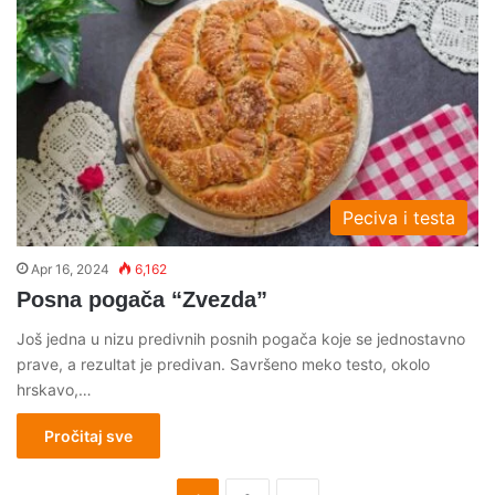
Peciva i testa
Apr 16, 2024
6,162
Posna pogača “Zvezda”
Još jedna u nizu predivnih posnih pogača koje se jednostavno
prave, a rezultat je predivan. Savršeno meko testo, okolo
hrskavo,…
Pročitaj sve