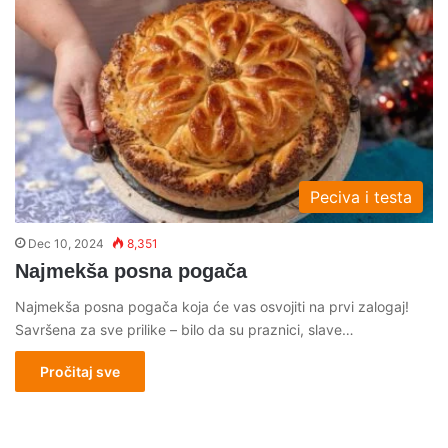
Peciva i testa
Dec 10, 2024
8,351
Najmekša posna pogača
Najmekša posna pogača koja će vas osvojiti na prvi zalogaj!
Savršena za sve prilike – bilo da su praznici, slave…
Pročitaj sve