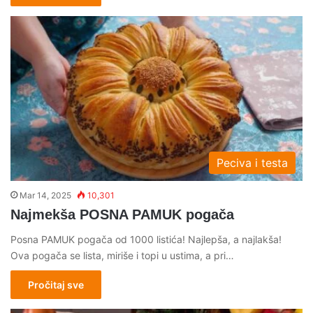
Peciva i testa
Mar 14, 2025
10,301
Najmekša POSNA PAMUK pogača
Posna PAMUK pogača od 1000 listića! Najlepša, a najlakša!
Ova pogača se lista, miriše i topi u ustima, a pri…
Pročitaj sve