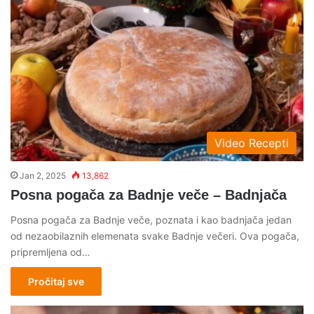
Video Recepti
Jan 2, 2025
13,862
Posna pogača za Badnje veče – Badnjača
Posna pogača za Badnje veče, poznata i kao badnjača jedan
od nezaobilaznih elemenata svake Badnje večeri. Ova pogača,
pripremljena od…
Pročitaj sve