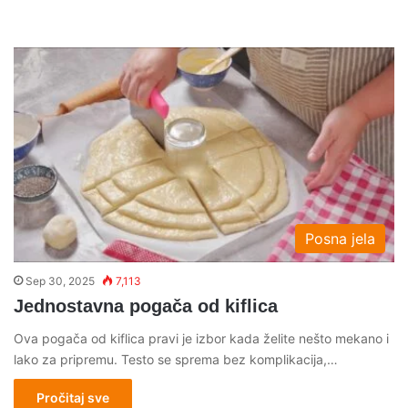
Posna jela
Sep 30, 2025
7,113
Jednostavna pogača od kiflica
Ova pogača od kiflica pravi je izbor kada želite nešto mekano i
lako za pripremu. Testo se sprema bez komplikacija,…
Pročitaj sve