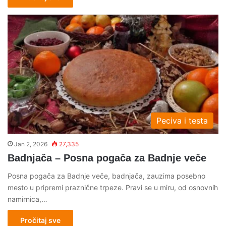
Peciva i testa
Jan 2, 2026
27,335
Badnjača – Posna pogača za Badnje veče
Posna pogača za Badnje veče, badnjača, zauzima posebno
mesto u pripremi praznične trpeze. Pravi se u miru, od osnovnih
namirnica,…
Pročitaj sve