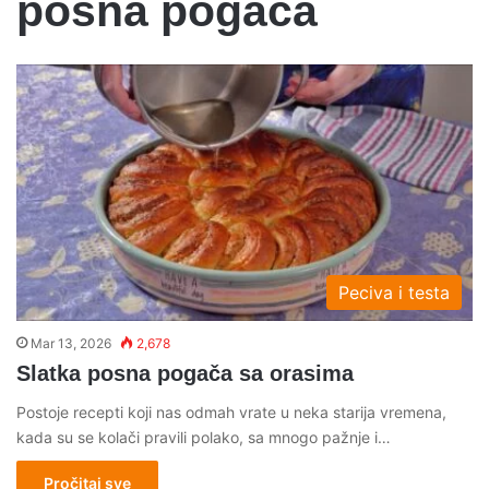
posna pogaca
Peciva i testa
Mar 13, 2026
2,678
Slatka posna pogača sa orasima
Postoje recepti koji nas odmah vrate u neka starija vremena,
kada su se kolači pravili polako, sa mnogo pažnje i…
Pročitaj sve