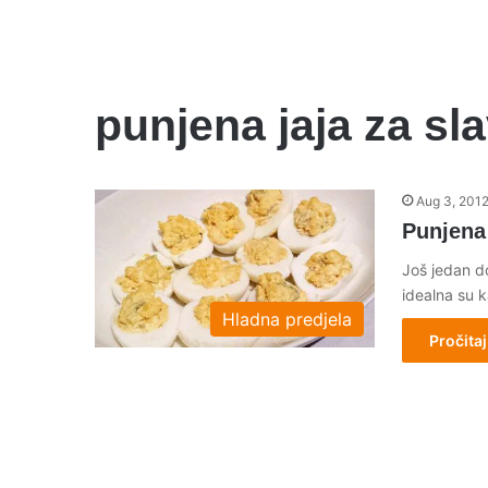
punjena jaja za sl
Aug 3, 201
Punjena 
Još jedan do
idealna su 
Hladna predjela
Pročitaj