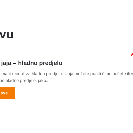
avu
2
jaja – hladno predjelo
maći recept za hladno predjelo. Jaja možete puniti čime hoćete ili vo
kao hladno predjelo, jako…
 sve