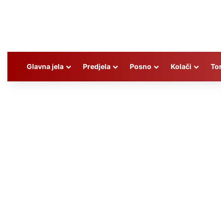
Glavna jela
Predjela
Posno
Kolači
To