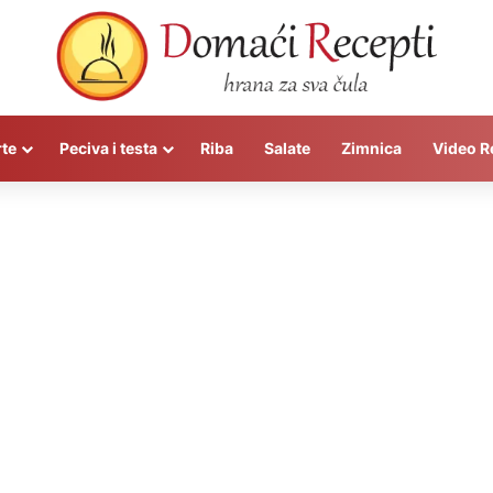
rte
Peciva i testa
Riba
Salate
Zimnica
Video R