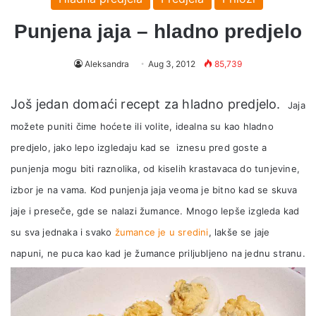
Punjena jaja – hladno predjelo
Aleksandra
Aug 3, 2012
85,739
Još jedan domaći recept za hladno predjelo.
Jaja
možete puniti čime hoćete ili volite, idealna su kao hladno
predjelo, jako lepo izgledaju kad se iznesu pred goste a
punjenja mogu biti raznolika, od kiselih krastavaca do tunjevine,
izbor je na vama. Kod punjenja jaja veoma je bitno kad se skuva
jaje i preseče, gde se nalazi žumance. Mnogo lepše izgleda kad
su sva jednaka i svako
žumance je u sredini
, lakše se jaje
napuni, ne puca kao kad je žumance priljubljeno na jednu stranu.