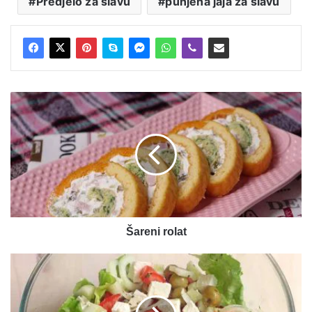
Predjelo za slavu
punjena jaja za slavu
Šareni
rolat
Šareni rolat
Grčka
salata