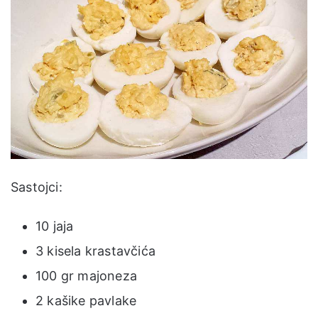
Sastojci:
10 jaja
3 kisela krastavčića
100 gr majoneza
2 kašike pavlake