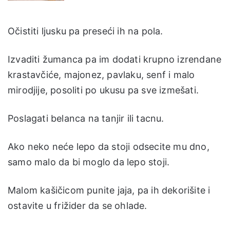
Očistiti ljusku pa preseći ih na pola.
Izvaditi žumanca pa im dodati krupno izrendane
krastavčiće, majonez, pavlaku, senf i malo
mirodjije, posoliti po ukusu pa sve izmešati.
Poslagati belanca na tanjir ili tacnu.
Ako neko neće lepo da stoji odsecite mu dno,
samo malo da bi moglo da lepo stoji.
Malom kašičicom punite jaja, pa ih dekorišite i
ostavite u frižider da se ohlade.