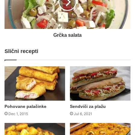
Grčka salata
Slični recepti
Pohovane palačinke
Sendviči za plažu
Dec 1, 2015
Jul 6, 2021