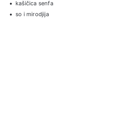
kašičica senfa
so i mirodjija