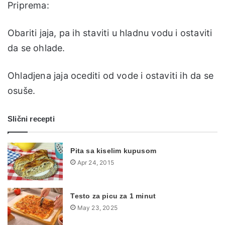
Priprema:
Obariti jaja, pa ih staviti u hladnu vodu i ostaviti
da se ohlade.
Ohladjena jaja ocediti od vode i ostaviti ih da se
osuše.
Slični recepti
Pita sa kiselim kupusom
Apr 24, 2015
Testo za picu za 1 minut
May 23, 2025