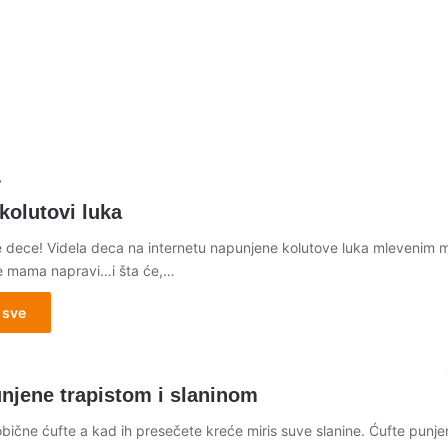
7
kolutovi luka
 dece! Videla deca na internetu napunjene kolutove luka mlevenim 
de mama napravi…i šta će,…
 sve
unjene trapistom i slaninom
bične ćufte a kad ih presečete kreće miris suve slanine. Ćufte punje