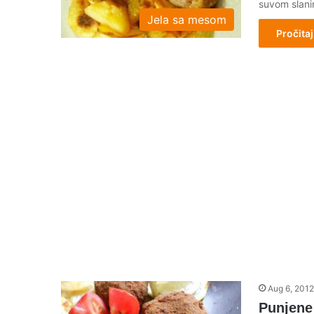
suvom slani
Jela sa mesom
Pročitaj
Aug 6, 2012
Punjene