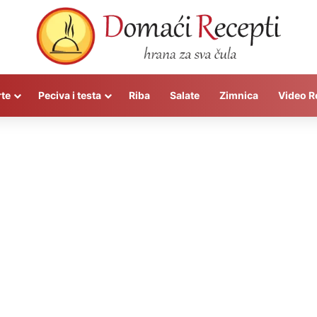
rte
Peciva i testa
Riba
Salate
Zimnica
Video R