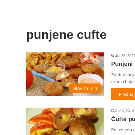
punjene cufte
Jul 26, 201
Punjeni 
Zahtev moje
sirom i haj
Glavna jela
Pročitaj
Apr 6, 2013
Ćufte p
Po izgledu o