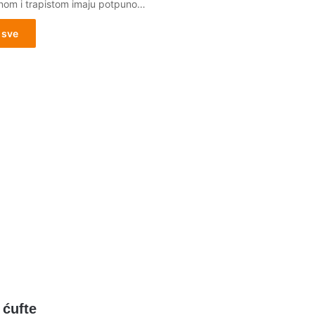
nom i trapistom imaju potpuno…
 sve
 ćufte