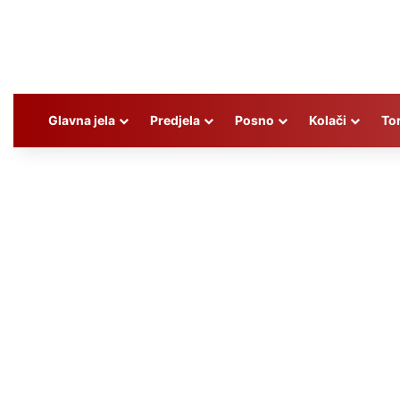
Glavna jela
Predjela
Posno
Kolači
To