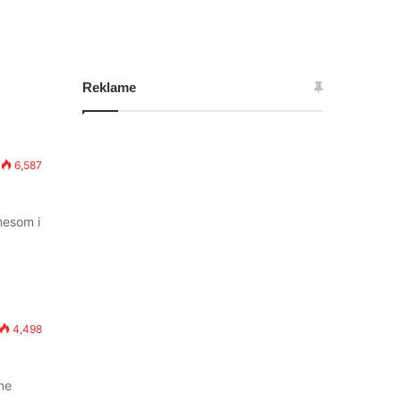
Reklame
6,587
mesom i
4,498
ne