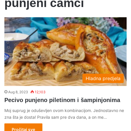
punjeni camci
Hladna predjela
Aug 8, 2023
12,103
Pecivo punjeno piletinom i šampinjonima
Moj suprug je oduševljen ovom kombinacijom. Jednostavno ne
zna šta je dosta! Pravila sam pre dva dana, a on me…
Pročitaj sve