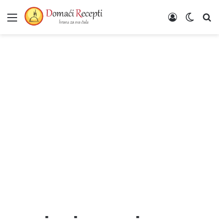
Meni
Poveži se
Switch
Un