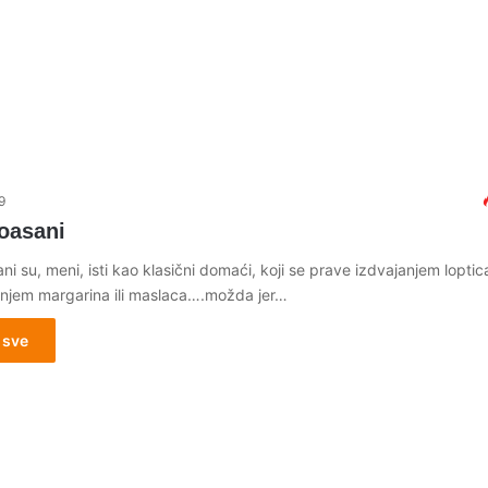
9
roasani
ni su, meni, isti kao klasični domaći, koji se prave izdvajanjem loptic
anjem margarina ili maslaca….možda jer…
 sve