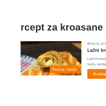
rcept za kroasane
Feb 18, 201
Lažni k
Lažni kroasa
testa, rend
Peciva i testa
Pročitaj