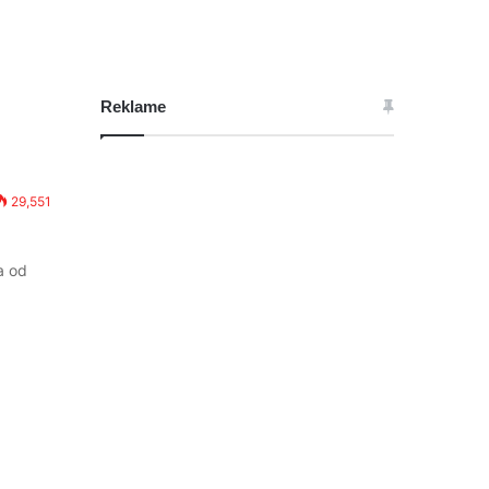
Reklame
29,551
a od