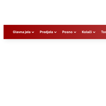
Glavna jela
Predjela
Posno
Kolači
To