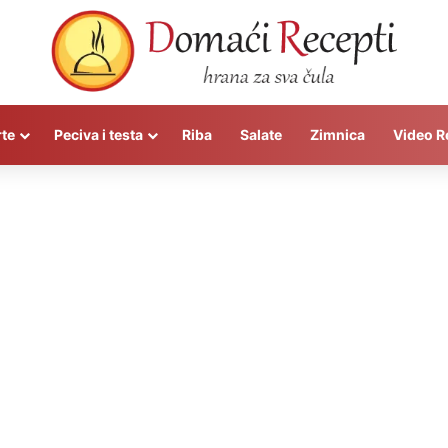
rte
Peciva i testa
Riba
Salate
Zimnica
Video R