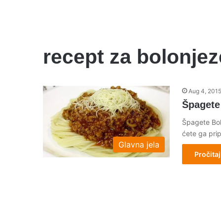
recept za bolonjez
Aug 4, 201
Špagete
Špagete Bolo
ćete ga pri
Glavna jela
Pročitaj