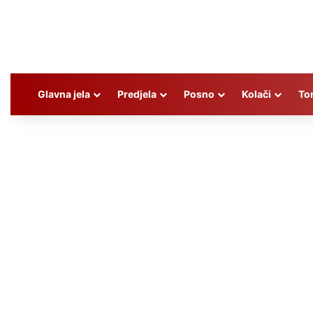
Glavna jela
Predjela
Posno
Kolači
To