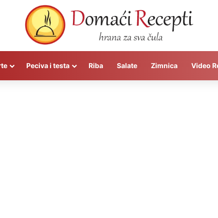
rte
Peciva i testa
Riba
Salate
Zimnica
Video R