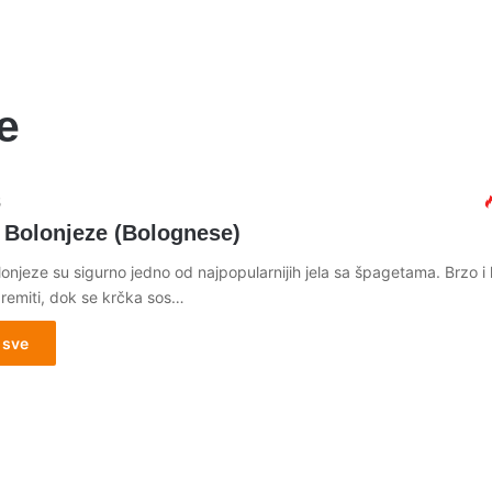
e
5
 Bolonjeze (Bolognese)
njeze su sigurno jedno od najpopularnijih jela sa špagetama. Brzo i 
premiti, dok se krčka sos…
 sve