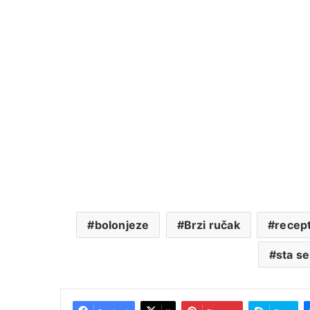
bolonjeze
Brzi ručak
recept
sta s