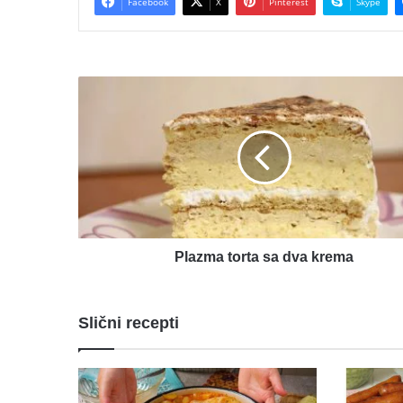
Facebook
X
Pinterest
Skype
Plazma
torta
sa
dva
krema
Plazma torta sa dva krema
Slični recepti