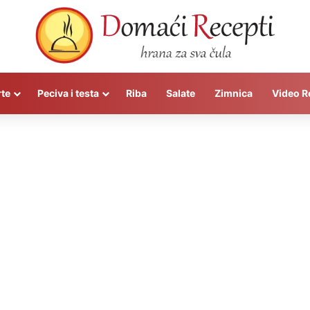
rte
Peciva i testa
Riba
Salate
Zimnica
Video R