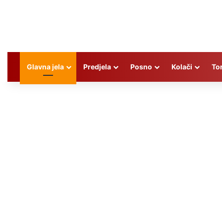
Glavna jela
Predjela
Posno
Kolači
To