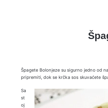
Špa
Špagete Bolonjeze su sigurno jedno od naj
pripremiti, dok se krčka sos skuvaćete špag
Sa
st
oj