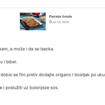
Pariske šnicle
Jul 13, 2019
sem, a može i da se isecka.
 i biber.
bio se fini preliv dodajte origano i bosiljak po uku
 i poslužiti uz bolonjeze sos.