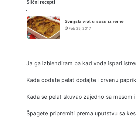
Slični recepti
Svinjski vrat u sosu iz rerne
Feb 25, 2017
Ja ga izblendiram pa kad voda ispari istre
Kada dodate pelat dodajte i crvenu papriku
Kada se pelat skuvao zajedno sa mesom i do
Špagete pripremiti prema uputstvu sa kese