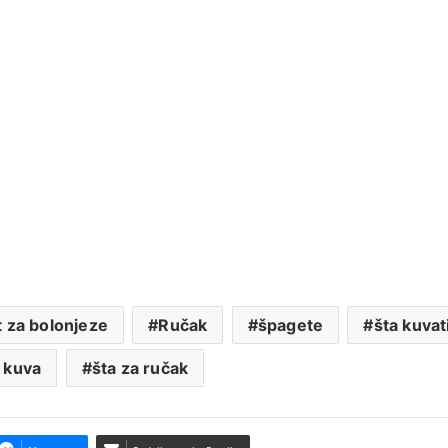
 za bolonjeze
Ručak
špagete
šta kuvat
e kuva
šta za ručak