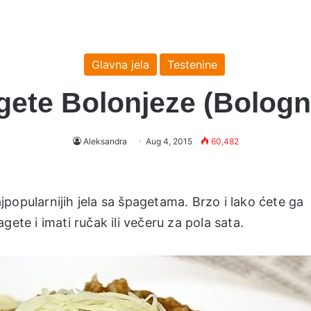
Glavna jela
Testenine
gete Bolonjeze (Bologn
Aleksandra
Aug 4, 2015
60,482
popularnijih jela sa špagetama. Brzo i lako ćete ga
ete i imati ručak ili večeru za pola sata.