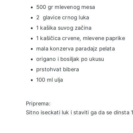
500 gr mlevenog mesa
2 glavice crnog luka
1 kašika suvog začina
1 kašičica crvene, mlevene paprike
mala konzerva paradajz pelata
origano i bosiljak po ukusu
prstohvat bibera
100 ml ulja
Priprema:
Sitno iseckati luk i staviti ga da se dinst