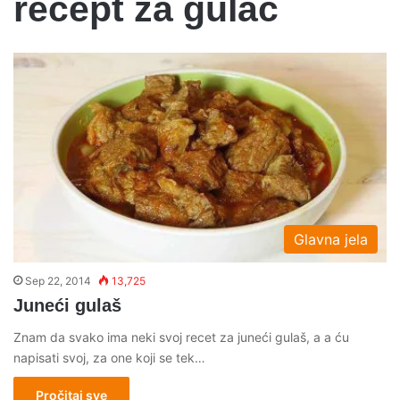
recept za gulac
Glavna jela
Sep 22, 2014
13,725
Juneći gulaš
Znam da svako ima neki svoj recet za juneći gulaš, a a ću
napisati svoj, za one koji se tek…
Pročitaj sve