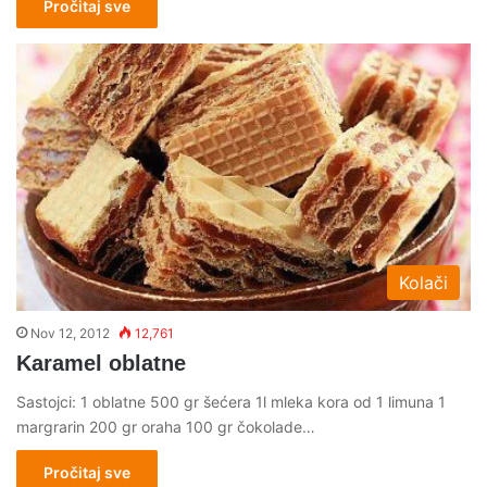
Pročitaj sve
Kolači
Nov 12, 2012
12,761
Karamel oblatne
Sastojci: 1 oblatne 500 gr šećera 1l mleka kora od 1 limuna 1
margrarin 200 gr oraha 100 gr čokolade…
Pročitaj sve