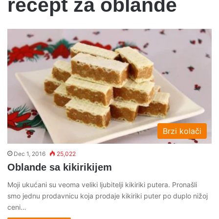
recept za oblande
Brzi kolači
Dec 1, 2016
25,022
Oblande sa kikirikijem
Moji ukućani su veoma veliki ljubitelji kikiriki putera. Pronašli
smo jednu prodavnicu koja prodaje kikiriki puter po duplo nižoj
ceni…