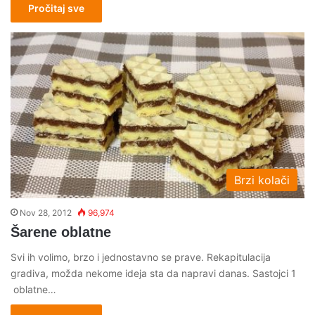
Pročitaj sve
Brzi kolači
Nov 28, 2012
96,974
Šarene oblatne
Svi ih volimo, brzo i jednostavno se prave. Rekapitulacija
gradiva, možda nekome ideja sta da napravi danas. Sastojci 1
oblatne…