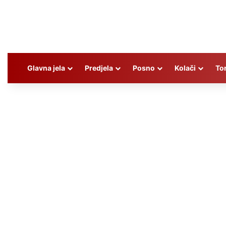
Glavna jela
Predjela
Posno
Kolači
To