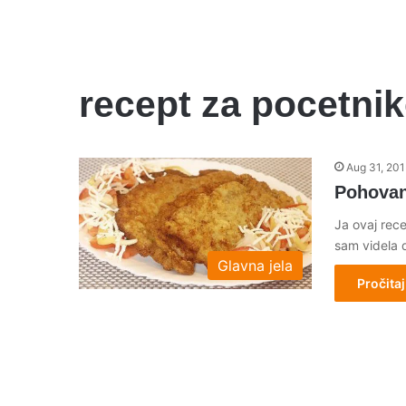
recept za pocetni
Aug 31, 201
Pohovan
Ja ovaj rece
sam videla
Glavna jela
Pročitaj