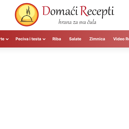
rte
Peciva i testa
Riba
Salate
Zimnica
Video R