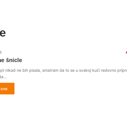
ke
5
e šnicle
pt nikad ne bih pisala, smatram da to se u svakoj kući redovno pripr
 da…
 sve