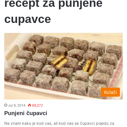
recept za punjene
cupavce
Kolači
Jul 9, 2014
69,272
Punjeni čupavci
Ne znam kako je kod vas, ali kod nas se čupavci pojedu za