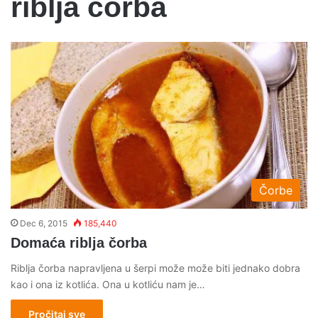
riblja corba
Čorbe
Dec 6, 2015
185,440
Domaća riblja čorba
Riblja čorba napravljena u šerpi može može biti jednako dobra
kao i ona iz kotlića. Ona u kotliću nam je…
Pročitaj sve