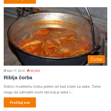
Čorbe
Mar 17, 2014
95,955
Riblja čorba
Dobro i kvalitetnu čorbu jedem od kad znam za sebe. Tome
mogu da zahvalim svom tati koji je sebe i…
Pročitaj sve