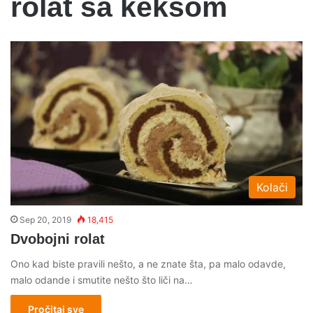
rolat sa keksom
Kolači
Sep 20, 2019
18,415
Dvobojni rolat
Ono kad biste pravili nešto, a ne znate šta, pa malo odavde,
malo odande i smutite nešto što liči na…
Pročitaj sve