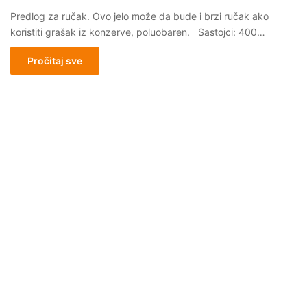
Predlog za ručak. Ovo jelo može da bude i brzi ručak ako
koristiti grašak iz konzerve, poluobaren. Sastojci: 400…
Pročitaj sve