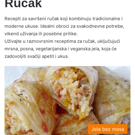
Ručak
Recepti za savršeni ručak koji kombinuju tradicionalne i
moderne ukuse. Idealni obroci za svakodnevne potrebe,
vikend uživanja ili posebne prilike.
Uživajte u raznovrsnim receptima za ručak, uključujući
mrsna, posna, vegetarijanska i veganska jela, koja će
zadovoljiti svačiji apetit i ukus.
Jela bez mesa