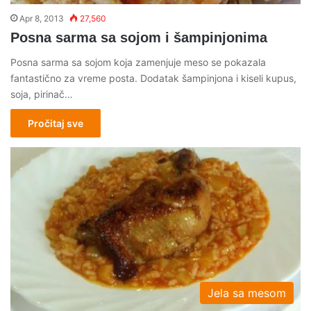
Apr 8, 2013
27,560
Posna sarma sa sojom i šampinjonima
Posna sarma sa sojom koja zamenjuje meso se pokazala
fantastično za vreme posta. Dodatak šampinjona i kiseli kupus,
soja, pirinač…
Pročitaj sve
Jela sa mesom