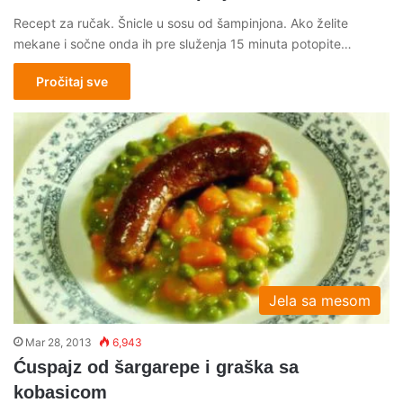
Recept za ručak. Šnicle u sosu od šampinjona. Ako želite
mekane i sočne onda ih pre služenja 15 minuta potopite…
Pročitaj sve
Jela sa mesom
Mar 28, 2013
6,943
Ćuspajz od šargarepe i graška sa
kobasicom