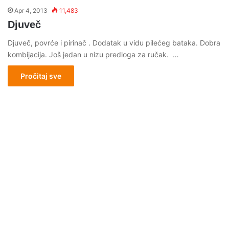
Apr 4, 2013
11,483
Djuveč
Djuveč, povrće i pirinač . Dodatak u vidu pilećeg bataka. Dobra
kombijacija. Još jedan u nizu predloga za ručak. …
Pročitaj sve