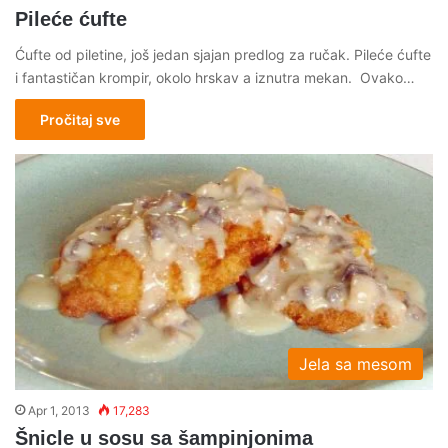
Pileće ćufte
Ćufte od piletine, još jedan sjajan predlog za ručak. Pileće ćufte
i fantastičan krompir, okolo hrskav a iznutra mekan. Ovako…
Pročitaj sve
Jela sa mesom
Apr 1, 2013
17,283
Šnicle u sosu sa šampinjonima