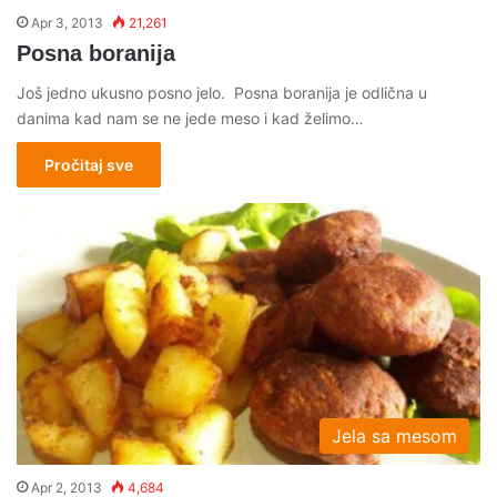
Apr 3, 2013
21,261
Posna boranija
Još jedno ukusno posno jelo. Posna boranija je odlična u
danima kad nam se ne jede meso i kad želimo…
Pročitaj sve
Jela sa mesom
Apr 2, 2013
4,684