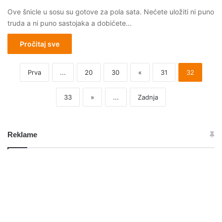
Ove šnicle u sosu su gotove za pola sata. Nećete uložiti ni puno
truda a ni puno sastojaka a dobićete…
Pročitaj sve
Prva
...
20
30
«
31
32
33
»
...
Zadnja
Reklame