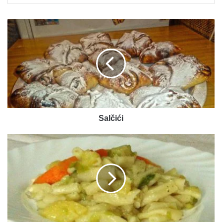
Salčići
Salčići
Posna
testenina