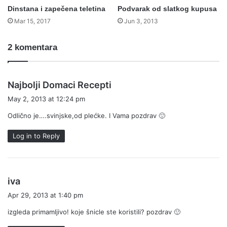
Dinstana i zapečena teletina
Podvarak od slatkog kupusa
Mar 15, 2017
Jun 3, 2013
2 komentara
s
Najbolji Domaci Recepti
a
May 2, 2013 at 12:24 pm
y
Odlično je….svinjske,od plećke. I Vama pozdrav 🙂
s
:
Log in to Reply
s
iva
a
Apr 29, 2013 at 1:40 pm
y
izgleda primamljivo! koje šnicle ste koristili? pozdrav 🙂
s
: