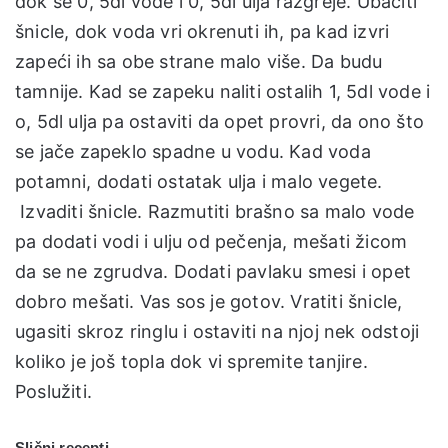
dok se 0, 5dl vode i 0, 5dl ulja razgreje. Ubaciti
šnicle, dok voda vri okrenuti ih, pa kad izvri
zapeći ih sa obe strane malo više. Da budu
tamnije. Kad se zapeku naliti ostalih 1, 5dl vode i
o, 5dl ulja pa ostaviti da opet provri, da ono što
se jače zapeklo spadne u vodu. Kad voda
potamni, dodati ostatak ulja i malo vegete.
Izvaditi šnicle. Razmutiti brašno sa malo vode
pa dodati vodi i ulju od pečenja, mešati žicom
da se ne zgrudva. Dodati pavlaku smesi i opet
dobro mešati. Vas sos je gotov. Vratiti šnicle,
ugasiti skroz ringlu i ostaviti na njoj nek odstoji
koliko je još topla dok vi spremite tanjire.
Poslužiti.
Slični recepti