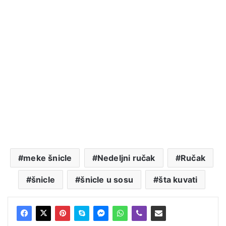
meke šnicle
Nedeljni ručak
Ručak
šnicle
šnicle u sosu
šta kuvati