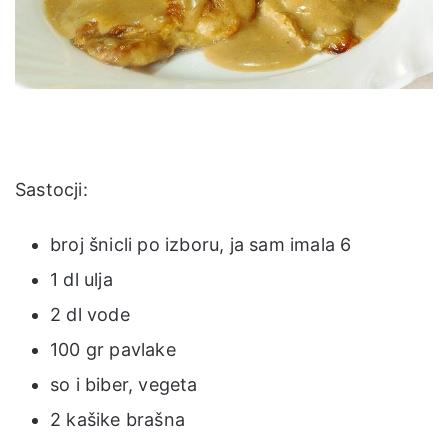
Sastocji:
broj šnicli po izboru, ja sam imala 6
1 dl ulja
2 dl vode
100 gr pavlake
so i biber, vegeta
2 kašike brašna