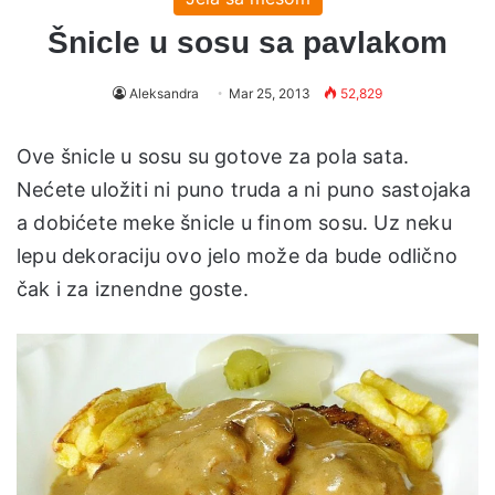
Šnicle u sosu sa pavlakom
Aleksandra
Mar 25, 2013
52,829
Ove šnicle u sosu su gotove za pola sata.
Nećete uložiti ni puno truda a ni puno sastojaka
a dobićete meke šnicle u finom sosu. Uz neku
lepu dekoraciju ovo jelo može da bude odlično
čak i za iznendne goste.