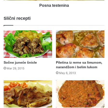
Posna testenina
Slični recepti
Sočne juneće šnicle
Piletina iz rerne sa limunom,
narandžom i belim lukom
Mar 29, 2015
May 6, 2013