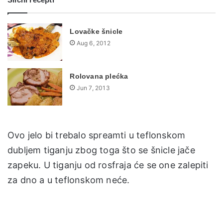
Lovačke šnicle
Aug 6, 2012
Rolovana plećka
Jun 7, 2013
Ovo jelo bi trebalo spreamti u teflonskom
dubljem tiganju zbog toga što se šnicle jače
zapeku. U tiganju od rosfraja će se one zalepiti
za dno a u teflonskom neće.