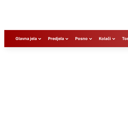
Glavna jela
Predjela
Posno
Kolači
To