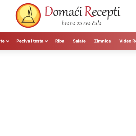
rte
Peciva i testa
Riba
Salate
Zimnica
Video R