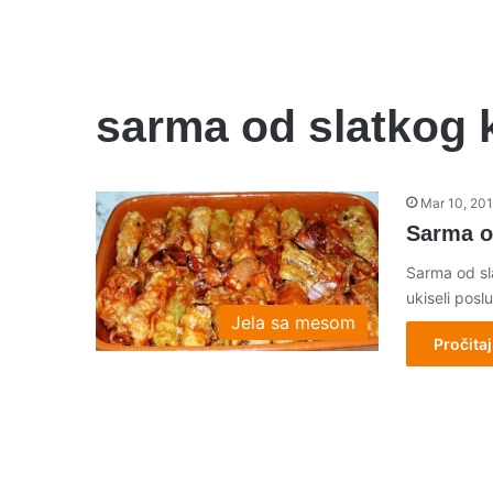
sarma od slatkog
Mar 10, 20
Sarma o
Sarma od sl
ukiseli posl
Jela sa mesom
Pročitaj