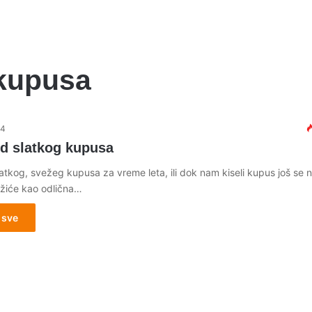
 kupusa
14
d slatkog kupusa
atkog, svežeg kupusa za vreme leta, ili dok nam kiseli kupus još se 
užiće kao odlična…
 sve