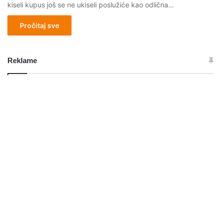
kiseli kupus još se ne ukiseli poslužiće kao odlična…
Pročitaj sve
Reklame