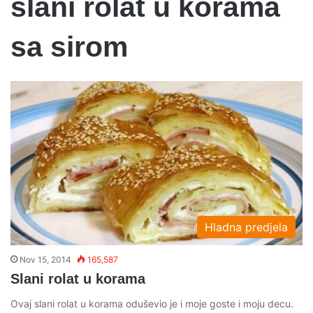
slani rolat u korama
sa sirom
Hladna predjela
Nov 15, 2014
165,587
Slani rolat u korama
Ovaj slani rolat u korama oduševio je i moje goste i moju decu.