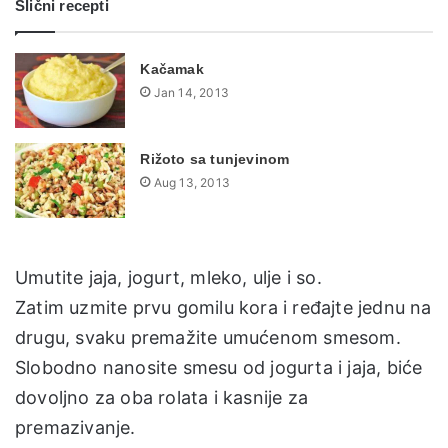
Slični recepti
Kačamak
Jan 14, 2013
Rižoto sa tunjevinom
Aug 13, 2013
Umutite jaja, jogurt, mleko, ulje i so.
Zatim uzmite prvu gomilu kora i ređajte jednu na
drugu, svaku premažite umućenom smesom.
Slobodno nanosite smesu od jogurta i jaja, biće
dovoljno za oba rolata i kasnije za
premazivanje.