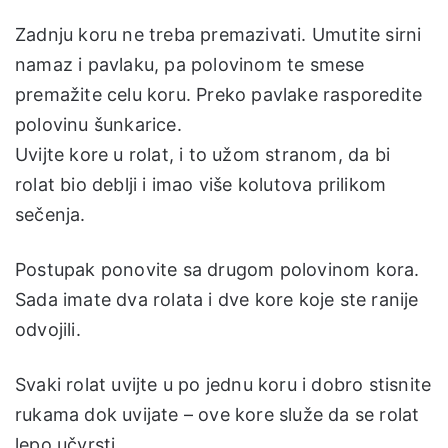
Zadnju koru ne treba premazivati. Umutite sirni
namaz i pavlaku, pa polovinom te smese
premažite celu koru. Preko pavlake rasporedite
polovinu šunkarice.
Uvijte kore u rolat, i to užom stranom, da bi
rolat bio deblji i imao više kolutova prilikom
sečenja.
Postupak ponovite sa drugom polovinom kora.
Sada imate dva rolata i dve kore koje ste ranije
odvojili.
Svaki rolat uvijte u po jednu koru i dobro stisnite
rukama dok uvijate – ove kore služe da se rolat
lepo učvrsti.