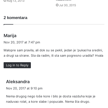
Aug 13, 2013
Jul 30, 2015
2 komentara
s
Marija
a
Nov 20, 2017 at 7:47 pm
y
Malopre sam pravila, ali dok su se pekli, jedan je ‘pukao’na sredini,
s
a drugi sa strane. Sta da radim, ili sta sam pogresno uradila? Hvala
:
Log in to Reply
s
Aleksandra
a
Nov 20, 2017 at 9:10 pm
y
Nema drugog nego loše kore i bilo je dosta vazduha koje je
s
naduvao rolat, a kore slabe i popucale. Nema šta drugo.
: