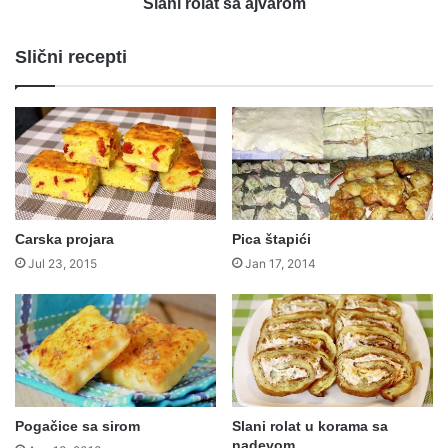
Slani rolat sa ajvarom
Slični recepti
Carska projara
Pica štapići
Jul 23, 2015
Jan 17, 2014
Pogačice sa sirom
Slani rolat u korama sa
nadevom