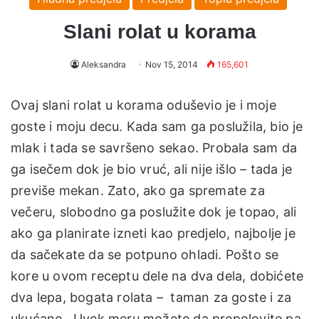
Slani rolat u korama
Aleksandra
Nov 15, 2014
165,601
Ovaj slani rolat u korama oduševio je i moje
goste i moju decu. Kada sam ga poslužila, bio je
mlak i tada se savršeno sekao. Probala sam da
ga isečem dok je bio vruć, ali nije išlo – tada je
previše mekan. Zato, ako ga spremate za
večeru, slobodno ga poslužite dok je topao, ali
ako ga planirate izneti kao predjelo, najbolje je
da sačekate da se potpuno ohladi. Pošto se
kore u ovom receptu dele na dva dela, dobićete
dva lepa, bogata rolata – taman za goste i za
ukućane. Uvek meru možete da prepolovite pa