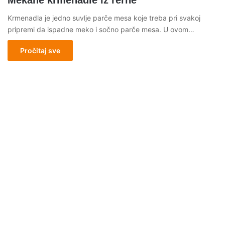
Mekane krmenadle iz rerne
Krmenadla je jedno suvlje parče mesa koje treba pri svakoj
pripremi da ispadne meko i sočno parče mesa. U ovom…
Pročitaj sve