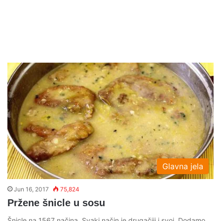
Glavna jela
Jun 16, 2017
75,824
Pržene šnicle u sosu
Šnicle na 1567 načina. Svaki način je drugačiji i svoj. Dodamo