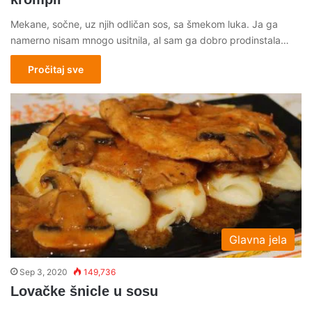
Mekane, sočne, uz njih odličan sos, sa šmekom luka. Ja ga
namerno nisam mnogo usitnila, al sam ga dobro prodinstala…
Pročitaj sve
Glavna jela
Sep 3, 2020
149,736
Lovačke šnicle u sosu