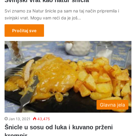
Svi znamo za Natur šnicle pa sam na taj način pripremila i
svinjski vrat. Mogu vam reći da je još…
Pročitaj sve
Glavna jela
Jan 13, 2021
43,475
Šnicle u sosu od luka i kuvano prženi
krompir