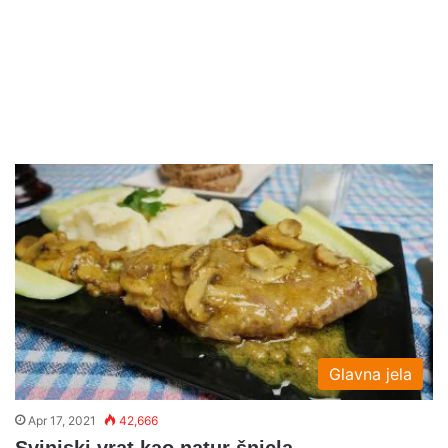
Glavna jela
Apr 17, 2021
42,666
Svinjski vrat kao natur šnicla