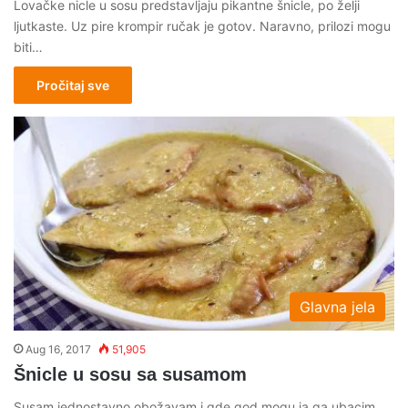
Lovačke nicle u sosu predstavljaju pikantne šnicle, po želji
ljutkaste. Uz pire krompir ručak je gotov. Naravno, prilozi mogu
biti…
Pročitaj sve
Glavna jela
Aug 16, 2017
51,905
Šnicle u sosu sa susamom
Susam jednostavno obožavam i gde god mogu ja ga ubacim.