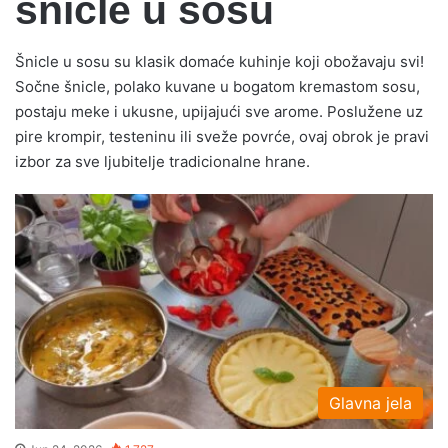
šnicle u sosu
Šnicle u sosu su klasik domaće kuhinje koji obožavaju svi!
Sočne šnicle, polako kuvane u bogatom kremastom sosu,
postaju meke i ukusne, upijajući sve arome. Poslužene uz
pire krompir, testeninu ili sveže povrće, ovaj obrok je pravi
izbor za sve ljubitelje tradicionalne hrane.
Glavna jela