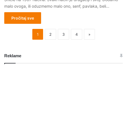
malo ovoga, ili oduzmemo malo ono, senf, pavlaka, beli…
Pročitaj sve
1
2
3
4
»
Reklame