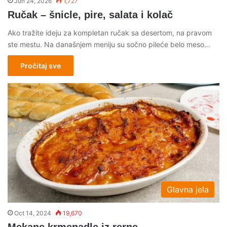
Jun 24, 2026
1,727
Ručak – šnicle, pire, salata i kolač
Ako tražite ideju za kompletan ručak sa desertom, na pravom
ste mestu. Na današnjem meniju su sočno pileće belo meso…
Pročitaj sve
Glavna jela
Oct 14, 2024
19,670