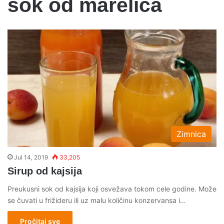
sok od marelica
Zimnica
Jul 14, 2019
33,205
Sirup od kajsija
Preukusni sok od kajsija koji osvežava tokom cele godine. Može
se čuvati u frižideru ili uz malu količinu konzervansa i…
Pročitaj sve