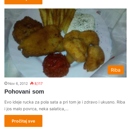
Riba
Nov 6, 2012
8,117
Pohovani som
Evo ideje rucka za pola sata a pri tom je i zdravo i ukusno. Riba
i jos malo povrca, neka salatica,…
Pročitaj sve