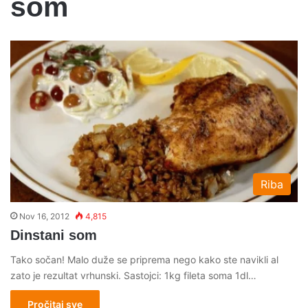
som
Riba
Nov 16, 2012
4,815
Dinstani som
Tako sočan! Malo duže se priprema nego kako ste navikli al
zato je rezultat vrhunski. Sastojci: 1kg fileta soma 1dl…
Pročitaj sve