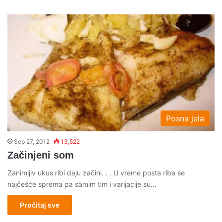
Posna jela
Sep 27, 2012
13,522
Začinjeni som
Zanimljiv ukus ribi daju začini. . . U vreme posta riba se
najčešće sprema pa samim tim i varijacije su…
Pročitaj sve