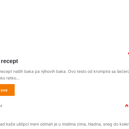
– recept
oš recept naših baka pa njihovih baka. Ovo testo od krompira sa šećer
ako retko…
 sve
14
ad kaže uštipci meni odmah je u mislima zima, hladna, sneg do kole