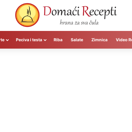
rte
Peciva i testa
Riba
Salate
Zimnica
Video R