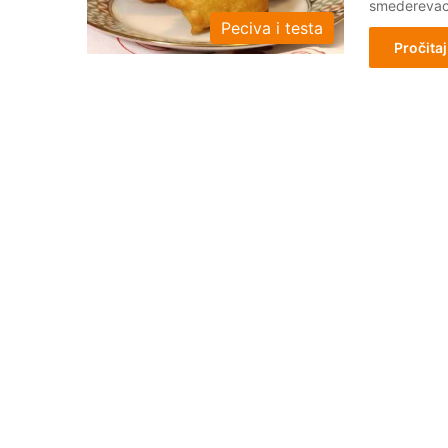
smederevac 
Peciva i testa
Pročitaj