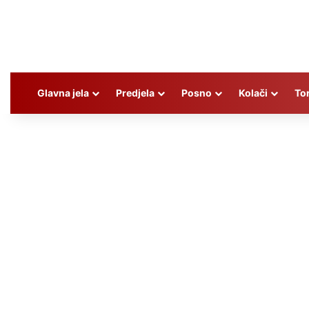
Glavna jela
Predjela
Posno
Kolači
To