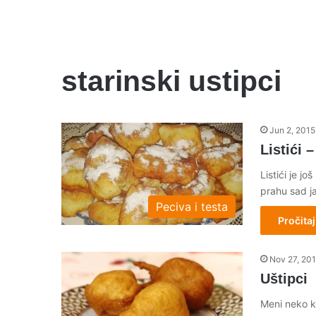
starinski ustipci
Jun 2, 2015
Listići 
Listići je j
prahu sad j
Peciva i testa
Pročitaj
Nov 27, 20
Uštipci
Meni neko k