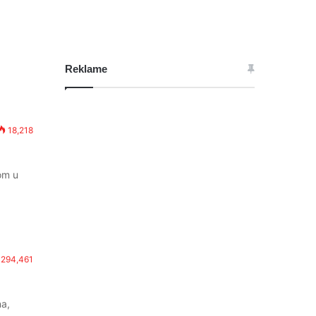
Reklame
18,218
om u
294,461
na,