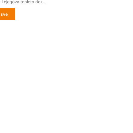
i njegova toplota dok…
 sve