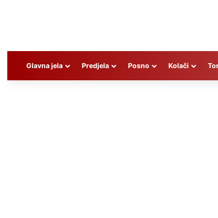
Glavna jela
Predjela
Posno
Kolači
To