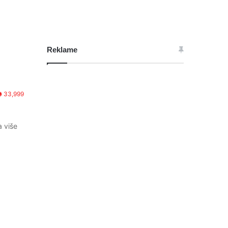
Reklame
33,999
a više