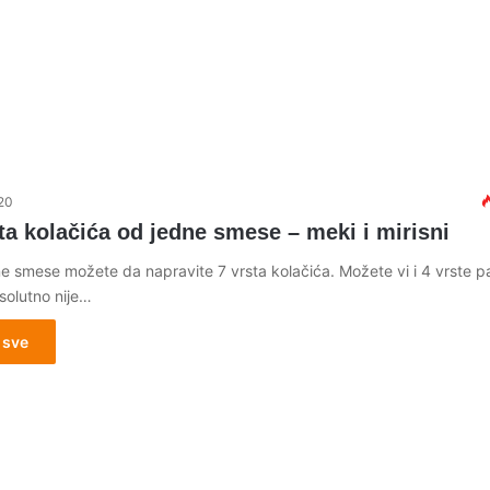
20
ta kolačića od jedne smese – meki i mirisni
e smese možete da napravite 7 vrsta kolačića. Možete vi i 4 vrste p
olutno nije…
 sve