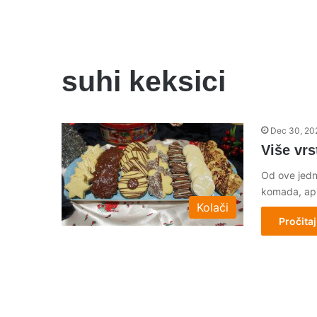
suhi keksici
Dec 30, 20
Više vrs
Od ove jedn
komada, aps
Kolači
Pročitaj