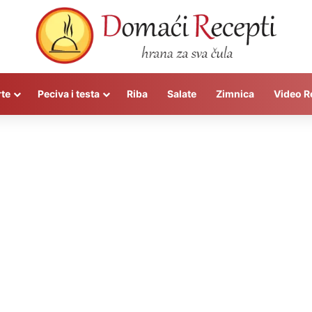
rte
Peciva i testa
Riba
Salate
Zimnica
Video R