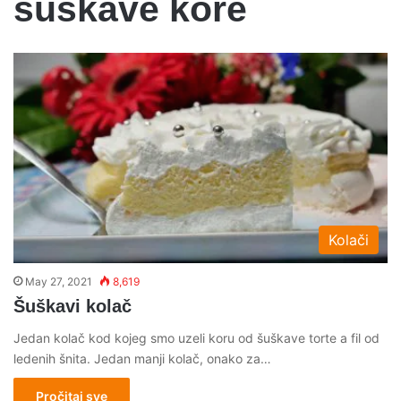
suskave kore
Kolači
May 27, 2021
8,619
Šuškavi kolač
Jedan kolač kod kojeg smo uzeli koru od šuškave torte a fil od
ledenih šnita. Jedan manji kolač, onako za…
Pročitaj sve