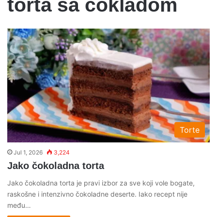
torta sa čokladom
Torte
Jul 1, 2026
3,224
Jako čokoladna torta
Jako čokoladna torta je pravi izbor za sve koji vole bogate,
raskošne i intenzivno čokoladne deserte. Iako recept nije
među…