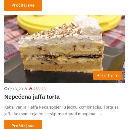
Pročitaj sve
Brze torte
Oct 3, 2018
268,113
Nepečena jaffa torta
Keks, vanila i jaffa keks spojeni u jednu kombinaciju. Torta sa
jaffa keksom koja će se sigurno dopati mnogima. …
Pročitaj sve