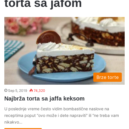
torta sa jafom
Brze torte
Sep 5, 2019
74,320
Najbrža torta sa jaffa keksom
U poslednje vreme često vidim bombastične naslove na
receptima poput “ovo može i dete napraviti” ili “ne treba vam
nikakvo…