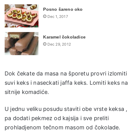
Posno šareno oko
Dec 1, 2017
Karamel čokoladice
Dec 29, 2012
Dok čekate da masa na šporetu provri izlomiti
suvi keks i naseckati jaffa keks. Lomiti keks na
sitnije komadiće.
U jednu veliku posudu staviti obe vrste keksa ,
pa dodati pekmez od kajsija i sve preliti
prohladjenom tečnom masom od čokolade.