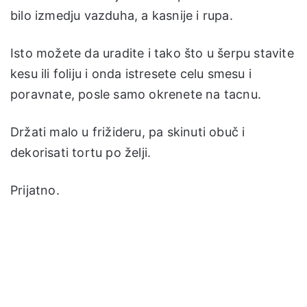
bilo izmedju vazduha, a kasnije i rupa.
Isto možete da uradite i tako što u šerpu stavite
kesu ili foliju i onda istresete celu smesu i
poravnate, posle samo okrenete na tacnu.
Držati malo u frižideru, pa skinuti obuč i
dekorisati tortu po želji.
Prijatno.