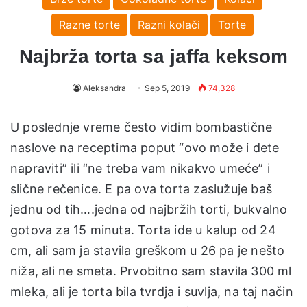
Razne torte
Razni kolači
Torte
Najbrža torta sa jaffa keksom
Aleksandra
Sep 5, 2019
74,328
U poslednje vreme često vidim bombastične
naslove na receptima poput “ovo može i dete
napraviti” ili “ne treba vam nikakvo umeće” i
slične rečenice. E pa ova torta zaslužuje baš
jednu od tih….jedna od najbržih torti, bukvalno
gotova za 15 minuta. Torta ide u kalup od 24
cm, ali sam ja stavila greškom u 26 pa je nešto
niža, ali ne smeta. Prvobitno sam stavila 300 ml
mleka, ali je torta bila tvrdja i suvlja, na taj način