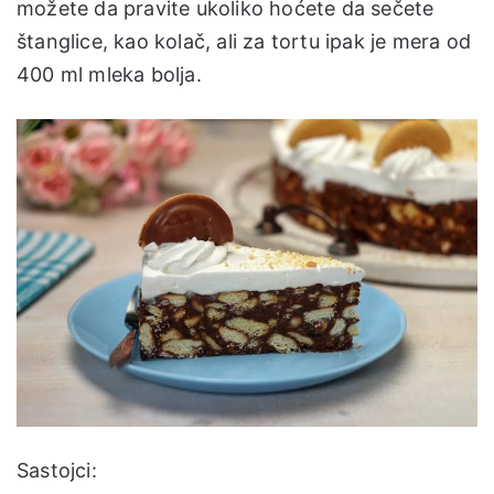
možete da pravite ukoliko hoćete da sečete
štanglice, kao kolač, ali za tortu ipak je mera od
400 ml mleka bolja.
Sastojci: