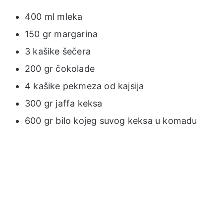
400 ml mleka
150 gr margarina
3 kašike šečera
200 gr čokolade
4 kašike pekmeza od kajsija
300 gr jaffa keksa
600 gr bilo kojeg suvog keksa u komadu