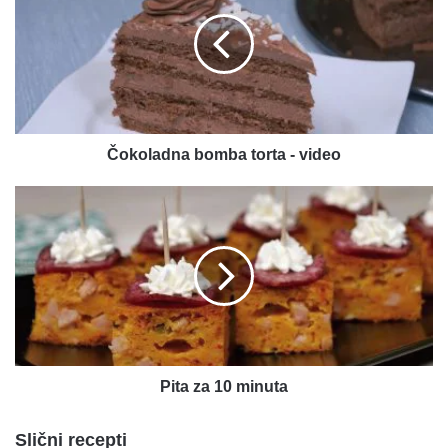
torta
-
video
Čokoladna bomba torta - video
Pita
za
10
minuta
Pita za 10 minuta
Slični recepti