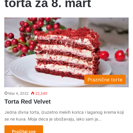
torta za 8. mart
Praznične torte
Mar 4, 2022
22,340
Torta Red Velvet
Jedna divna torta, izuzetno mekih korica i laganog krema koji
se ne kuva. Moja deca je obožavaju, iako sam ja…
Pročitaj sve